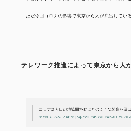
ただ今回コロナの影響で東京から人が流出してい
テレワーク推進によって東京から人
コロナは人口の地域間移動にどのような影響を及
https://www.jcer.or.jp/j-column/column-saito/20