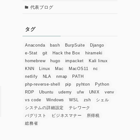
代表ブログ
タグ
Anaconda
bash
BurpSuite
Django
e-Stat
git
Hack the Box
hirameki
homebrew
hugo
impacket
Kali linux
KNN
Linux
Mac
MacOS11
nc
netlify
NLA
nmap
PATH
php-reverse-shell
pip
pyhton
Python
RDP
Ubuntu
udemy
ufw
UNIX
venv
vs code
Windows
WSL
zsh
シェル
システムの詳細設定
テレワーク
バグリスト
ビジネスマナー
所得税
総務省