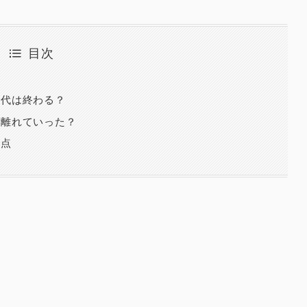
目次
時代は終わる？
が離れていった？
視点