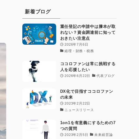
新着ブログ
重任登記の申請中は謄本が取
れない？資金調達前に知って
おきたい注意点
2026年7月6日
経理・財務・税務
ココロファンは常に挑戦する
人を応援したい
2026年6月22日
代表ブログ
DX化で目指すココロファン
の未来
2023年2月22日
ニュースリリース
1on1を有意義にするための7
つの質問
2023年2月5日
未来経営論