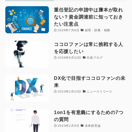
重任登記の申請中は謄本が取れ
ない？資金調達前に知っておき
たい注意点
2026年7月6日
経理・財務・税務
ココロファンは常に挑戦する人
を応援したい
2026年6月22日
代表ブログ
DX化で目指すココロファンの未
来
2023年2月22日
ニュースリリース
1on1を有意義にするための7つ
の質問
2023年2月5日
未来経営論