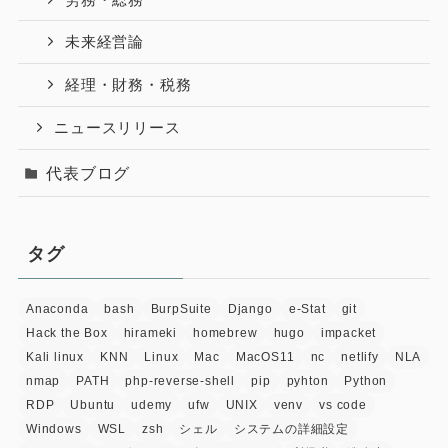
未来経営論
経理・財務・税務
ニュースリリース
代表ブログ
タグ
Anaconda
bash
BurpSuite
Django
e-Stat
git
Hack the Box
hirameki
homebrew
hugo
impacket
Kali linux
KNN
Linux
Mac
MacOS11
nc
netlify
NLA
nmap
PATH
php-reverse-shell
pip
pyhton
Python
RDP
Ubuntu
udemy
ufw
UNIX
venv
vs code
Windows
WSL
zsh
シェル
システムの詳細設定